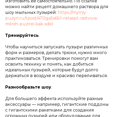
изготовить её самостоятельно. По ссылке
можно найти рецепт домашнего раствора для
шоу мыльных пузырей:
https://mylniy-
puzyri.ru/tpost/470ga5s6b1-retsept-rastvora-
milnih-puzirei-kak-sdel
Тренируйтесь
.
Чтобы научиться запускать пузыри различных
форм и размеров, делать трюки, нужно много
практиковаться. Тренировки помогут вам
освоить технику и понять, как добиться
идеальных пузырей, которые будут долго
держаться в воздухе и красиво переливаться.
Разнообразьте шоу
.
Для большего эффекта используйте разные
аксессуары — например, гигантские поддоны
с гигантскими ракетками для создания
огромных пузырей или оборудование для